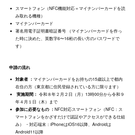
スマートフォン（NFC機能対応＝マイナンバーカードを読
み取れる機種）
マイナンバーカード
署名用電子証明書暗証番号 （マイナンバーカードを作っ
た時に決めた、英数字6〜16桁の長い方のパスワードで
す）
申請の流れ
対象者
：
マイナンバーカードをお持ちの15歳以上で都内
在住の方（東京都に住民登録されている方に限ります）
実施期間：
令和８年２月２日（月）13時00分から令和９
年４月１日（木）まで
参加に必要なもの ：
NFC対応スマートフォン（NFC：ス
マートフォンをかざすだけで認証やアクセスができる仕組
み） ・対応端末：iPhoneはiOS16以降、Androidは
Android11以降