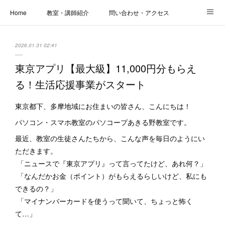
Home
教室・講師紹介
問い合わせ・アクセス
新着情報
SOS・お悩み解決レッスン | パコープあきる野
しっかり定着レッスン｜パソコープ
2026.01.31 02:41
カメラクラス
お役立ちブログ | スマホ・パソコン
会社概要
東京アプリ【最大級】11,000円分もらえ
る！生活応援事業がスタート
東京都下、多摩地域にお住まいの皆さん、こんにちは！
パソコン・スマホ教室のパソコープあきる野教室です。
最近、教室の生徒さんたちから、こんな声を毎日のようにい
ただきます。
「ニュースで『東京アプリ』って言ってたけど、あれ何？」
「なんだかお金（ポイント）がもらえるらしいけど、私にも
できるの？」
「マイナンバーカードを使うって聞いて、ちょっと怖く
て…」